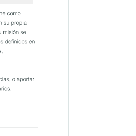
iene como 
n su propia 
u misión se 
s definidos en 
, 
ias, o aportar 
rios.