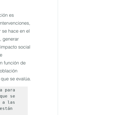
ción es 
 intervenciones, 
r se hace en el 
, generar 
impacto social 
e 
en función de 
oblación 
 que se evalúa.
a para 

que se 

 a las 

stán 
