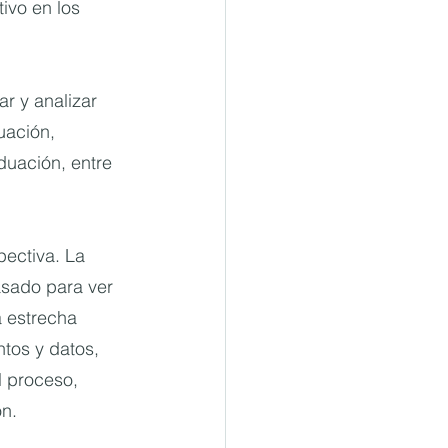
ivo en los 
r y analizar 
uación, 
duación, entre 
ectiva. La 
asado para ver 
a estrecha 
tos y datos, 
l proceso, 
ón.