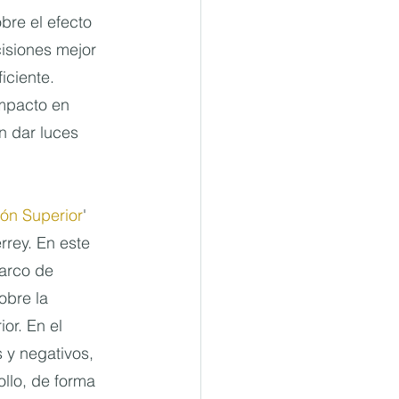
re el efecto 
isiones mejor 
iciente.
mpacto en 
n dar luces 
ión Superior
' 
rrey. En este 
arco de 
obre la 
or. En el 
s y negativos, 
llo, de forma 