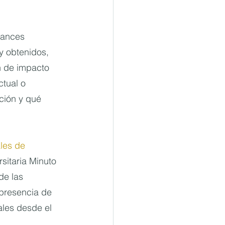
cances 
y obtenidos, 
n de impacto 
tual o 
ción y qué 
les de 
sitaria Minuto 
de las 
 presencia de 
les desde el 