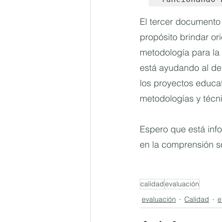
El tercer documento 
propósito brindar or
metodología para la 
está ayudando al des
los proyectos educat
metodologías y técn
Espero que está info
en la comprensión s
calidad
evaluación
evaluación
Calidad
e