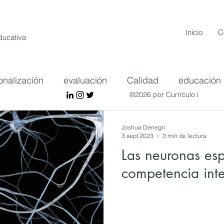
Inicio
C
Educativa
onalización
evaluación
Calidad
educación 
©2026 por Currículo i
ostenibilidad
competencia intercultural
Joshua Denegri
3 sept 2023
3 min de lectura
Las neuronas esp
competencia inter